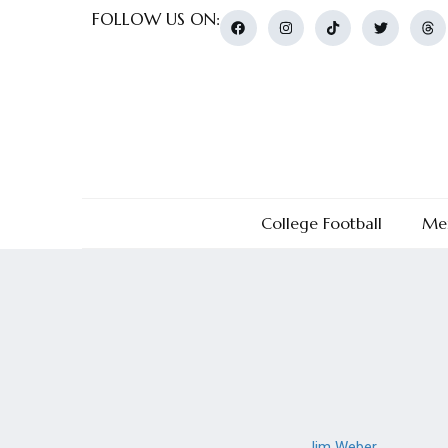
FOLLOW US ON:
College Football
Men
By
Jim Weber
On
May