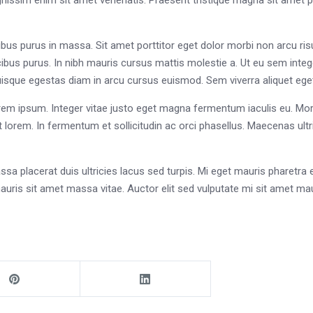
dignissim enim sit amet venenatis. Praesent tristique magna sit amet 
ibus purus in massa. Sit amet porttitor eget dolor morbi non arcu ris
ibus purus. In nibh mauris cursus mattis molestie a. Ut eu sem intege
isque egestas diam in arcu cursus euismod. Sem viverra aliquet eget 
 lorem ipsum. Integer vitae justo eget magna fermentum iaculis eu. 
get lorem. In fermentum et sollicitudin ac orci phasellus. Maecenas ul
sa placerat duis ultricies lacus sed turpis. Mi eget mauris pharetra
auris sit amet massa vitae. Auctor elit sed vulputate mi sit amet 