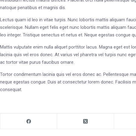
vestibulum lectus mauris ultrices. Placerat orci nulla pellentesque 
natoque penatibus et magnis dis.
Lectus quam id leo in vitae turpis. Nunc lobortis mattis aliquam fauc
scelerisque. Nullam eget felis eget nunc lobortis mattis aliquam fauc
leo integer. Tristique senectus et netus et. Neque egestas congue qu
Mattis vulputate enim nulla aliquet porttitor lacus. Magna eget est
lacinia quis vel eros donec. At varius vel pharetra vel turpis nunc e
ac tortor vitae purus faucibus ornare.
Tortor condimentum lacinia quis vel eros donec ac. Pellentesque mas
neque egestas congue. Duis at consectetur lorem donec. Facilisis m
consequat.