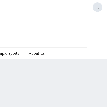
mpic Sports
About Us