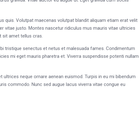
purus gravida. Vitae auctor eu augue ut. Eget gravida cum sociis
us quis. Volutpat maecenas volutpat blandit aliquam etiam erat velit
r vitae justo. Montes nascetur ridiculus mus mauris vitae ultricies
sit amet tellus cras.
Morbi tristique senectus et netus et malesuada fames. Condimentum
tricies mi eget mauris pharetra et. Viverra suspendisse potenti nullam
 et ultrices neque ornare aenean euismod. Turpis in eu mi bibendum
mauris commodo. Nunc sed augue lacus viverra vitae congue eu